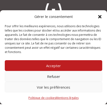
Gérer le consentement
Pour offrir les meilleures expériences, nous utilisons des technologies
telles que les cookies pour stocker et/ou accéder aux informations des
appareils. Le fait de consentir à ces technologies nous permettra de
An(i)mage
traiter des données telles que le comportement de navigation ou les ID
“Le Verdi”, rue Joseph Lafond
uniques sur ce site. Le fait de ne pas consentir ou de retirer son
13400 AUBAGNE
consentement peut avoir un effet négatif sur certaines caractéristiques
et fonctions.
+33 (0)950 355 432
contact@animage.fr
Accepter
Mentions légales
Refuser
Ouvert du lundi au vendredi
de 9h à 12h et de 14h à 18h.
Voir les préférences
Politique de cookies
Mentions légales