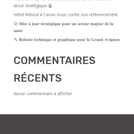
atout stratégique 🤖
Hôtel Reboul à Cassis nous confie son référencement
🚀 𝐌𝐢𝐬𝐞 𝐚̀ 𝐣𝐨𝐮𝐫 𝐬𝐭𝐫𝐚𝐭𝐞́𝐠𝐢𝐪𝐮𝐞 𝐩𝐨𝐮𝐫 𝐮𝐧 𝐚𝐜𝐭𝐞𝐮𝐫 𝐦𝐚𝐣𝐞𝐮𝐫 𝐝𝐞 𝐥𝐚
𝐬𝐚𝐧𝐭𝐞́
🔧 𝐑𝐞𝐟𝐨𝐧𝐭𝐞 𝐭𝐞𝐜𝐡𝐧𝐢𝐪𝐮𝐞 𝐞𝐭 𝐠𝐫𝐚𝐩𝐡𝐢𝐪𝐮𝐞 𝐩𝐨𝐮𝐫 𝐥𝐞 𝐆𝐫𝐚𝐧𝐝 𝐀𝐯𝐢𝐠𝐧𝐨𝐧
COMMENTAIRES
RÉCENTS
Aucun commentaire à afficher.