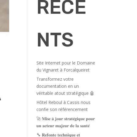
RÉCE
NTS
Site Internet pour le Domaine
du Vignaret à Forcalqueiret
Transformez votre
À
documentation en un
véritable atout stratégique 🤖
Hôtel Reboul à Cassis nous
confie son référencement
🚀 𝐌𝐢𝐬𝐞 𝐚̀ 𝐣𝐨𝐮𝐫 𝐬𝐭𝐫𝐚𝐭𝐞́𝐠𝐢𝐪𝐮𝐞 𝐩𝐨𝐮𝐫
𝐮𝐧 𝐚𝐜𝐭𝐞𝐮𝐫 𝐦𝐚𝐣𝐞𝐮𝐫 𝐝𝐞 𝐥𝐚 𝐬𝐚𝐧𝐭𝐞́
🔧 𝐑𝐞𝐟𝐨𝐧𝐭𝐞 𝐭𝐞𝐜𝐡𝐧𝐢𝐪𝐮𝐞 𝐞𝐭