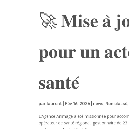
🚀 𝐌𝐢𝐬𝐞 𝐚̀ 𝐣𝐨
𝐩𝐨𝐮𝐫 𝐮𝐧 𝐚𝐜𝐭
𝐬𝐚𝐧𝐭𝐞́
par
laurent
|
Fév 16, 2026
|
news
,
Non classé
L’Agence Animage a été missionnée pour accompagn
opérateur de santé régional, gestionnaire de 23 