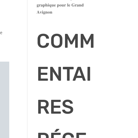
𝐠𝐫𝐚𝐩𝐡𝐢𝐪𝐮𝐞 𝐩𝐨𝐮𝐫 𝐥𝐞 𝐆𝐫𝐚𝐧𝐝
𝐀𝐯𝐢𝐠𝐧𝐨𝐧
de
COMM
ENTAI
RES