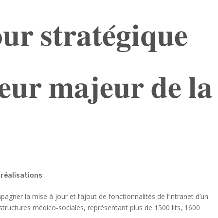
𝐫 𝐬𝐭𝐫𝐚𝐭𝐞́𝐠𝐢𝐪𝐮𝐞
𝐞𝐮𝐫 𝐦𝐚𝐣𝐞𝐮𝐫 𝐝𝐞 𝐥𝐚
,
réalisations
er la mise à jour et l’ajout de fonctionnalités de l’intranet d’un
structures médico-sociales, représentant plus de 1500 lits, 1600