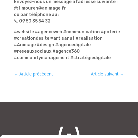
Envoyez-nous un message à l’adresse suivante :
📩 l.mouren@animage.fr
ou par téléphone au :
📞 09 50 35 54 32
#website #agenceweb #communication #poterie
#creationdesite #artisanat #realisation
#Animage #design #agencedigitale
#reseauxsociaux #agence360
#communitymanagement #stratégiedigitale
←
Article précédent
Article suivant
→