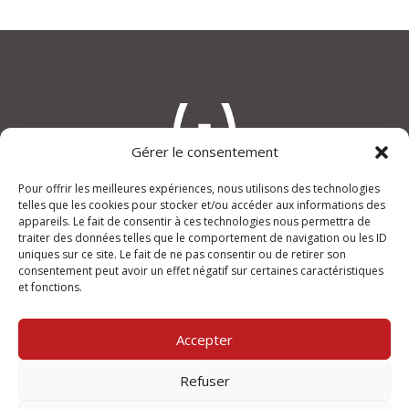
Gérer le consentement
Pour offrir les meilleures expériences, nous utilisons des technologies
telles que les cookies pour stocker et/ou accéder aux informations des
appareils. Le fait de consentir à ces technologies nous permettra de
An(i)mage
traiter des données telles que le comportement de navigation ou les ID
“Le Verdi”, rue Joseph Lafond
uniques sur ce site. Le fait de ne pas consentir ou de retirer son
13400 AUBAGNE
consentement peut avoir un effet négatif sur certaines caractéristiques
et fonctions.
+33 (0)950 355 432
contact@animage.fr
Accepter
Mentions légales
Refuser
Ouvert du lundi au vendredi