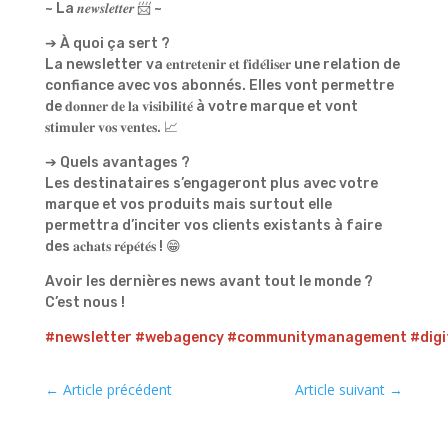
~ La 𝒏𝒆𝒘𝒔𝒍𝒆𝒕𝒕𝒆𝒓 📨 ~
➔ À quoi ça sert ?
La newsletter va 𝐞𝐧𝐭𝐫𝐞𝐭𝐞𝐧𝐢𝐫 𝐞𝐭 𝐟𝐢𝐝𝐞́𝐥𝐢𝐬𝐞𝐫 une relation de
confiance avec vos abonnés. Elles vont permettre
de 𝐝𝐨𝐧𝐧𝐞𝐫 𝐝𝐞 𝐥𝐚 𝐯𝐢𝐬𝐢𝐛𝐢𝐥𝐢𝐭𝐞́ à votre marque et vont
𝐬𝐭𝐢𝐦𝐮𝐥𝐞𝐫 𝐯𝐨𝐬 𝐯𝐞𝐧𝐭𝐞𝐬. 📈
➔ Quels avantages ?
Les destinataires s’engageront plus avec votre
marque et vos produits mais surtout elle
permettra d’inciter vos clients existants à faire
des 𝐚𝐜𝐡𝐚𝐭𝐬 𝐫𝐞́𝐩𝐞́𝐭𝐞́𝐬 ! 😁
Avoir les dernières news avant tout le monde ?
C’est nous !
#newsletter
#webagency
#communitymanagement
#digi
←
Article précédent
Article suivant
→