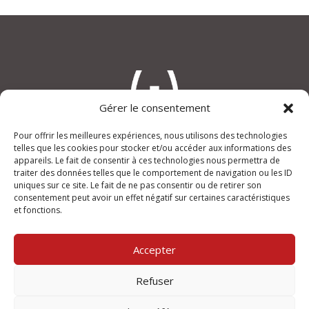
Gérer le consentement
Pour offrir les meilleures expériences, nous utilisons des technologies
telles que les cookies pour stocker et/ou accéder aux informations des
appareils. Le fait de consentir à ces technologies nous permettra de
An(i)mage
traiter des données telles que le comportement de navigation ou les ID
“Le Verdi”, rue Joseph Lafond
uniques sur ce site. Le fait de ne pas consentir ou de retirer son
13400 AUBAGNE
consentement peut avoir un effet négatif sur certaines caractéristiques
et fonctions.
+33 (0)950 355 432
contact@animage.fr
Accepter
Mentions légales
Refuser
Ouvert du lundi au vendredi
de 9h à 12h et de 14h à 18h.