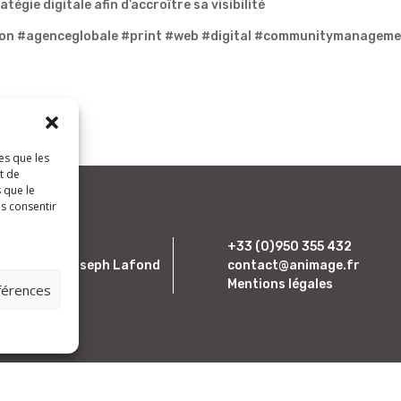
atégie digitale afin d’accroître sa visibilité
on #agenceglobale #print #web #digital #communitymanagem
es que les
t de
 que le
as consentir
i)mage
+33 (0)950 355 432
Verdi”, rue Joseph Lafond
contact@animage.fr
00 AUBAGNE
Mentions légales
éférences