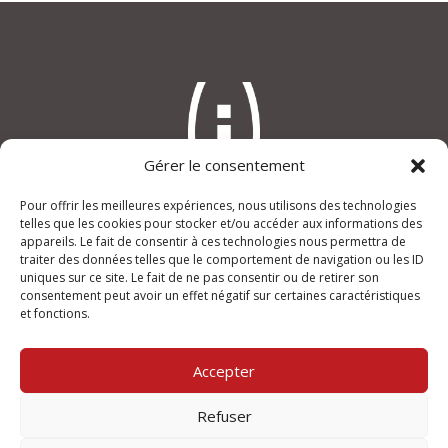
Gérer le consentement
Pour offrir les meilleures expériences, nous utilisons des technologies
An(i)mage
telles que les cookies pour stocker et/ou accéder aux informations des
“Le Verdi”, rue Joseph Lafond
appareils. Le fait de consentir à ces technologies nous permettra de
traiter des données telles que le comportement de navigation ou les ID
13400 AUBAGNE
uniques sur ce site. Le fait de ne pas consentir ou de retirer son
consentement peut avoir un effet négatif sur certaines caractéristiques
+33 (0)950 355 432
et fonctions.
contact@animage.fr
Mentions légales
Accepter
Ouvert du lundi au vendredi
Refuser
de 9h à 12h et de 14h à 18h.