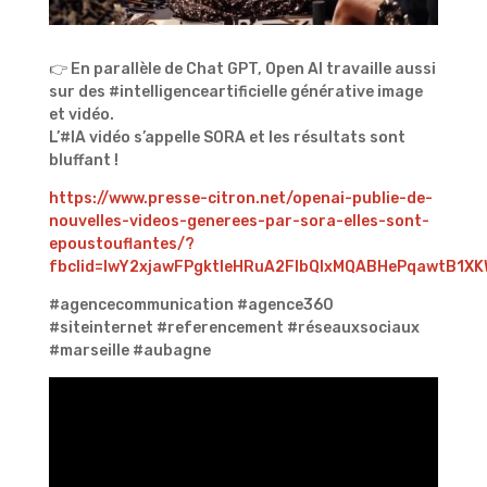
👉
En parallèle de Chat GPT, Open AI travaille aussi
sur des
#intelligenceartificielle
générative image
et vidéo.
L’
#IA
vidéo s’appelle SORA et les résultats sont
bluffant !
https://www.presse-citron.net/openai-publie-de-
nouvelles-videos-generees-par-sora-elles-sont-
epoustouflantes/?
fbclid=IwY2xjawFPgktleHRuA2FlbQIxMQABHePqawtB1
#agencecommunication
#agence360
#siteinternet
#referencement
#réseauxsociaux
#marseille
#aubagne