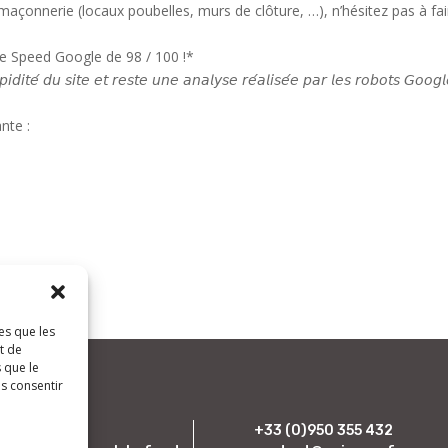
açonnerie (locaux poubelles, murs de clôture, …), n’hésitez pas à fai
ge Speed Google de 98 / 100 !*
𝘥𝘪𝘵𝘦́ 𝘥𝘶 𝘴𝘪𝘵𝘦 𝘦𝘵 𝘳𝘦𝘴𝘵𝘦 𝘶𝘯𝘦 𝘢𝘯𝘢𝘭𝘺𝘴𝘦 𝘳𝘦́𝘢𝘭𝘪𝘴𝘦́𝘦 𝘱𝘢𝘳 𝘭𝘦𝘴 𝘳𝘰𝘣𝘰𝘵𝘴 𝘎𝘰𝘰𝘨𝘭
nte :
es que les
t de
 que le
as consentir
i)mage
+33 (0)950 355 432