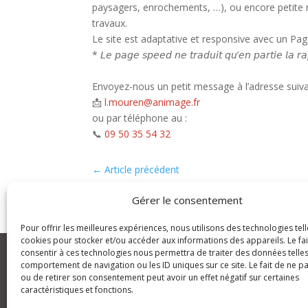
paysagers, enrochements, …), ou encore petite m
travaux.
Le site est adaptative et responsive avec un Pa
* 𝘓𝘦 𝘱𝘢𝘨𝘦 𝘴𝘱𝘦𝘦𝘥 𝘯𝘦 𝘵𝘳𝘢𝘥𝘶𝘪𝘵 𝘲𝘶’𝘦𝘯 𝘱𝘢𝘳𝘵𝘪𝘦 𝘭𝘢 𝘳𝘢𝘱
Envoyez-nous un petit message à l’adresse suiva
📩
l.mouren@animage.fr
ou par téléphone au :
📞
09 50 35 54 32
←
Article précédent
Gérer le consentement
Pour offrir les meilleures expériences, nous utilisons des technologies tell
cookies pour stocker et/ou accéder aux informations des appareils. Le fai
consentir à ces technologies nous permettra de traiter des données telles
comportement de navigation ou les ID uniques sur ce site. Le fait de ne p
ou de retirer son consentement peut avoir un effet négatif sur certaines
caractéristiques et fonctions.
An(