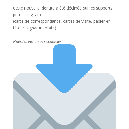
Cette
nouvelle identité a été déclinée sur les supports
print et digitaux
(carte de correspondance, cartes de visite, papier en-
tête et signature mails).
𝑁’ℎ𝑒́𝑠𝑖𝑡𝑒𝑧 𝑝𝑎𝑠 𝑎̀ 𝑛𝑜𝑢𝑠 𝑐𝑜𝑛𝑡𝑎𝑐𝑡𝑒𝑟 :