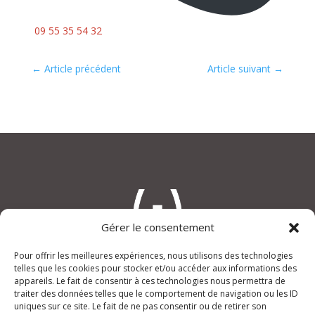
09 55 35 54 32
←
Article précédent
Article suivant
→
Gérer le consentement
Pour offrir les meilleures expériences, nous utilisons des technologies
telles que les cookies pour stocker et/ou accéder aux informations des
appareils. Le fait de consentir à ces technologies nous permettra de
An(i)mage
traiter des données telles que le comportement de navigation ou les ID
“Le Verdi”, rue Joseph Lafond
uniques sur ce site. Le fait de ne pas consentir ou de retirer son
13400 AUBAGNE