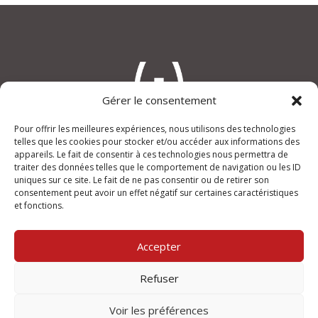
Gérer le consentement
Pour offrir les meilleures expériences, nous utilisons des technologies
telles que les cookies pour stocker et/ou accéder aux informations des
appareils. Le fait de consentir à ces technologies nous permettra de
An(i)mage
traiter des données telles que le comportement de navigation ou les ID
“Le Verdi”, rue Joseph Lafond
uniques sur ce site. Le fait de ne pas consentir ou de retirer son
13400 AUBAGNE
consentement peut avoir un effet négatif sur certaines caractéristiques
et fonctions.
+33 (0)950 355 432
contact@animage.fr
Accepter
Mentions légales
Refuser
Ouvert du lundi au vendredi
de 9h à 12h et de 14h à 18h.
Voir les préférences