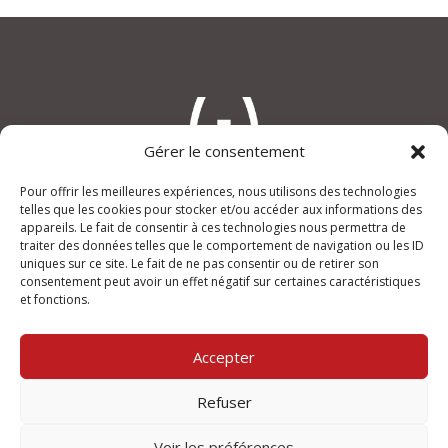
Gérer le consentement
Pour offrir les meilleures expériences, nous utilisons des technologies
telles que les cookies pour stocker et/ou accéder aux informations des
appareils. Le fait de consentir à ces technologies nous permettra de
An(i)mage
traiter des données telles que le comportement de navigation ou les ID
“Le Verdi”, rue Joseph Lafond
uniques sur ce site. Le fait de ne pas consentir ou de retirer son
13400 AUBAGNE
consentement peut avoir un effet négatif sur certaines caractéristiques
et fonctions.
+33 (0)950 355 432
contact@animage.fr
Accepter
Mentions légales
Refuser
Ouvert du lundi au vendredi
de 9h à 12h et de 14h à 18h.
Voir les préférences