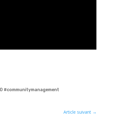
e360 #communitymanagement
Article suivant
→