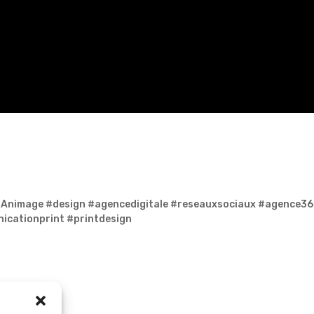
#Animage #design #agencedigitale #reseauxsociaux #agenc
nicationprint #printdesign