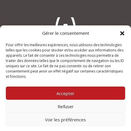
Gérer le consentement
Pour offrir les meilleures expériences, nous utilisons des technologies
telles que les cookies pour stocker et/ou accéder aux informations des
appareils. Le fait de consentir à ces technologies nous permettra de
An(i)mage
traiter des données telles que le comportement de navigation ou les ID
“Le Verdi”, rue Joseph Lafond
uniques sur ce site. Le fait de ne pas consentir ou de retirer son
13400 AUBAGNE
consentement peut avoir un effet négatif sur certaines caractéristiques
et fonctions.
+33 (0)950 355 432
contact@animage.fr
Accepter
Mentions légales
Refuser
Ouvert du lundi au vendredi
de 9h à 12h et de 14h à 18h.
Voir les préférences