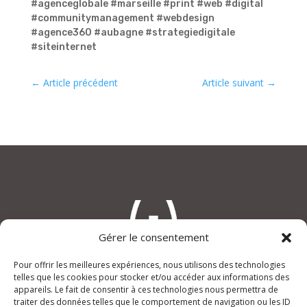
#agenceglobale
#marseille
#print
#web
#digital
#communitymanagement
#webdesign
#agence360
#aubagne
#strategiedigitale
#siteinternet
←
Article précédent
Article suivant
→
Gérer le consentement
Pour offrir les meilleures expériences, nous utilisons des technologies
telles que les cookies pour stocker et/ou accéder aux informations des
appareils. Le fait de consentir à ces technologies nous permettra de
An(i)mage
traiter des données telles que le comportement de navigation ou les ID